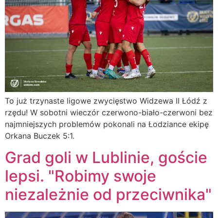
To już trzynaste ligowe zwycięstwo Widzewa II Łódź z
rzędu! W sobotni wieczór czerwono-biało-czerwoni bez
najmniejszych problemów pokonali na Łodziance ekipę
Orkana Buczek 5:1.
Grad goli w Lublinie, goście
lepsi. "Robimy swoje
niezależnie od przeciwnika"