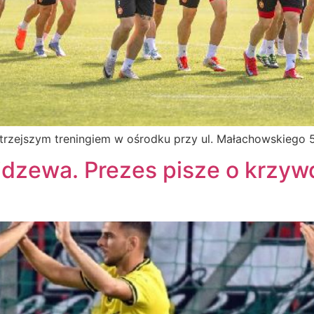
rzejszym treningiem w ośrodku przy ul. Małachowskiego 5
idzewa. Prezes pisze o krzy