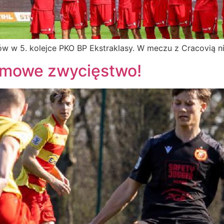
 w 5. kolejce PKO BP Ekstraklasy. W meczu z Cracovią ni
omowe zwycięstwo!