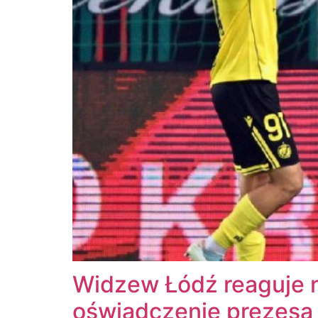
Widzew Łódź reaguje 
oświadczenie prezesa