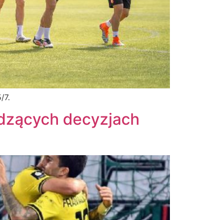
/7.
wdzących decyzjach