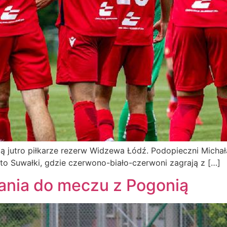
ą jutro piłkarze rezerw Widzewa Łódź. Podopieczni Micha
to Suwałki, gdzie czerwono-biało-czerwoni zagrają z […]
ania do meczu z Pogonią