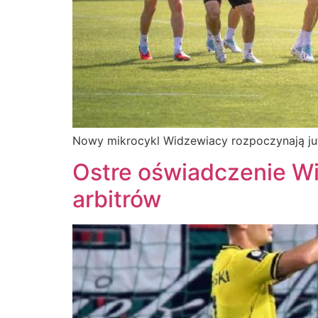
Nowy mikrocykl Widzewiacy rozpoczynają jut
Ostre oświadczenie W
arbitrów