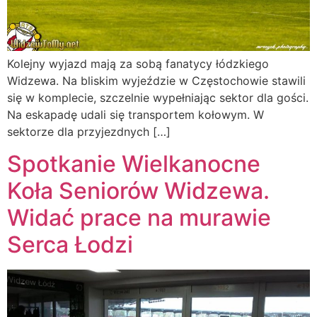
Kolejny wyjazd mają za sobą fanatycy łódzkiego
Widzewa. Na bliskim wyjeździe w Częstochowie stawili
się w komplecie, szczelnie wypełniając sektor dla gości.
Na eskapadę udali się transportem kołowym. W
sektorze dla przyjezdnych […]
Spotkanie Wielkanocne
Koła Seniorów Widzewa.
Widać prace na murawie
Serca Łodzi