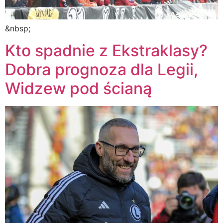
&nbsp;
Kto spadnie z Ekstraklasy?
Dobra prognoza dla Legii,
Widzew pod ścianą