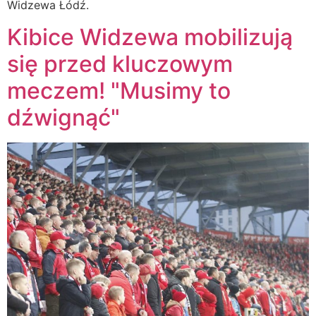
Widzewa Łódź.
Kibice Widzewa mobilizują
się przed kluczowym
meczem! "Musimy to
dźwignąć"