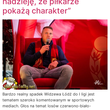
nadzieję, że piłkarze
pokażą charakter”
Bardzo realny spadek Widzewa Łódź do I ligi jest
tematem szeroko komentowanym w sportowych
mediach. Głos na temat losów czerwono-biało-