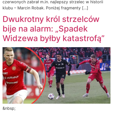
czerwonych zabrał m.in. najlepszy strzelec w historii
klubu – Marcin Robak. Poniżej fragmenty […]
Dwukrotny król strzelców
bije na alarm: „Spadek
Widzewa byłby katastrofą”
&nbsp;