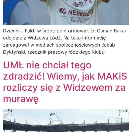
Dziennik 'Fakt' w środę poinformował, że Osman Bukari
odejdzie z Widzewa Łódź. Na taką informację
zareagował w mediach społecznościowych Jakub
Dyktyński, rzecznik prasowy łódzkiego klubu.
UMŁ nie chciał tego
zdradzić! Wiemy, jak MAKiS
rozliczy się z Widzewem za
murawę