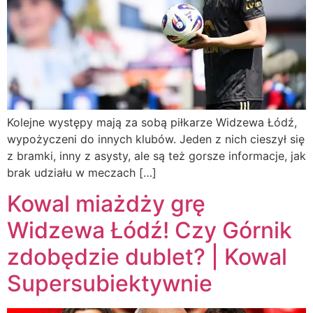
Kolejne występy mają za sobą piłkarze Widzewa Łódź,
wypożyczeni do innych klubów. Jeden z nich cieszył się
z bramki, inny z asysty, ale są też gorsze informacje, jak
brak udziału w meczach […]
Kowal miażdży grę
Widzewa Łódź! Czy Górnik
zdobędzie dublet? | Kowal
Supersubiektywnie