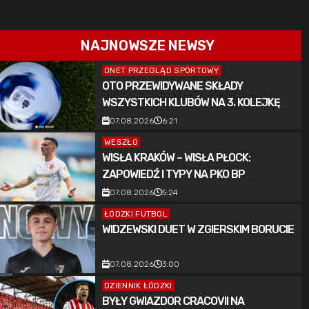
NAJNOWSZE NEWSY
ONET PRZEGLĄD SPORTOWY
OTO PRZEWIDYWANE SKŁADY
WSZYSTKICH KLUBÓW NA 3. KOLEJKĘ
PKO BP EKSTRAKLASY
07.08.2026
6:21
WESZŁO
WISŁA KRAKÓW – WISŁA PŁOCK:
ZAPOWIEDŹ I TYPY NA PKO BP
EKSTRAKLASĘ (7.08.2026)
07.08.2026
5:24
ŁÓDZKI FUTBOL
WIDZEWSKI DUET W ZGIERSKIM BORUCIE
07.08.2026
3:00
DZIENNIK ŁÓDZKI
BYŁY GWIAZDOR CRACOVII NA