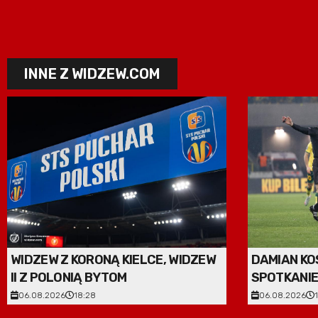
INNE Z WIDZEW.COM
WIDZEW Z KORONĄ KIELCE, WIDZEW
DAMIAN KO
II Z POLONIĄ BYTOM
SPOTKANIE
BIAŁYSTO
06.08.2026
18:28
06.08.2026