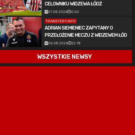
CELOWNIKU WIDZEWA ŁÓDŹ
07.08.2026
0:00
TRANSFERY.INFO
ADRIAN SIEMIENIEC ZAPYTANY O
PRZEŁOŻENIE MECZU Z WIDZEWEM ŁÓDŹ.
„O DOBRO POLSKIEJ PIŁKI”
06.08.2026
22:18
WSZYSTKIE NEWSY