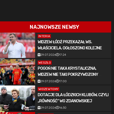
NAJNOWSZE NEWSY
INTERIA
WIDZEW ŁÓDŹ PRZEKAZAŁ WS.
WŁAŚCICIELA. OGŁOSZONO KOLEJNE
ZMIANY
29.07.2026
17:24
WESZŁO
POGOŃ NIE TAKA KRYSTALICZNA,
WIDZEW NIE TAKI POKRZYWDZONY
[KOMENTARZ]
29.07.2026
17:00
WIDZEWTOMY
DOTACJE DLA ŁÓDZKICH KLUBÓW, CZYLI
„RÓWNOŚĆ” WG ZDANOWSKIEJ
29.07.2026
16:30