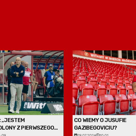
: „JESTEM
CO WIEMY O JUSUFIE
LONY Z PIERWSZEGO
GAZIBEGOVICIU?
4:09
29.07.2026
10:01