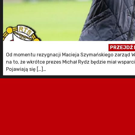
PRZEJDŹ 
Od momentu rezygnacji Macieja Szymańskiego zarząd W
na to, że wkrótce prezes Michał Rydz będzie miał wsparc
Pojawiają się […]
Post Będzie zmiana we władzach klubu. W tle spekulacj
Oficjalny portal kibiców Widzewa Łódź.