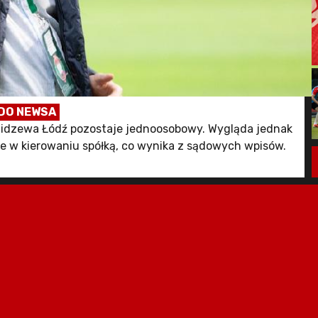
DO NEWSA
idzewa Łódź pozostaje jednoosobowy. Wygląda jednak
ie w kierowaniu spółką, co wynika z sądowych wpisów.
e nt. powrotu Dróżdża pochodz ze strony WidzewToMy -