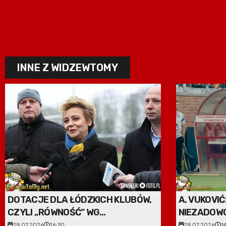
INNE Z WIDZEWTOMY
DOTACJE DLA ŁÓDZKICH KLUBÓW,
A. VUKOVIĆ
CZYLI „RÓWNOŚĆ” WG
NIEZADOWO
ZDANOWSKIEJ
MECZU”
29.07.2026
16:30
29.07.2026
1