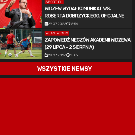
SPORT.PL
WIDZEW WYDAŁ KOMUNIKAT WS.
ROBERTA DOBRZYCKIEGO. OFICJALNE
POTWIERDZENIE
29.07.2026
15:54
WIDZEW.COM
ZAPOWIEDŹ MECZÓW AKADEMII WIDZEWA
(29 LIPCA - 2 SIERPNIA)
29.07.2026
15:09
WSZYSTKIE NEWSY