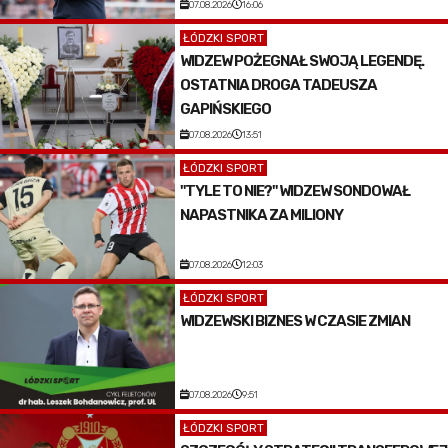
07.08.2026
16:06
ŁÓDZKI SPORT
WIDZEW POŻEGNAŁ SWOJĄ LEGENDĘ.
OSTATNIA DROGA TADEUSZA
GAPIŃSKIEGO
07.08.2026
13:51
ŁÓDZKI SPORT
"TYLE TO NIE?" WIDZEW SONDOWAŁ
NAPASTNIKA ZA MILIONY
07.08.2026
12:03
ŁÓDZKI SPORT
WIDZEWSKI BIZNES W CZASIE ZMIAN
07.08.2026
9:51
ŁÓDZKI SPORT