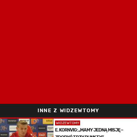
INNE Z WIDZEWTOMY
WIDZEWTOMY
E. KORNVIG: „MAMY JEDNĄ MISJĘ –