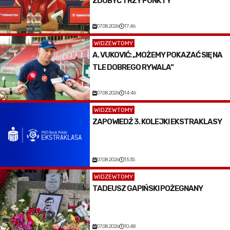
ZDOBYĆ TRZY PUNKTY”
07.08.2026
17:46
WIDZEWTOMY
A. VUKOVIĆ: „MOŻEMY POKAZAĆ SIĘ NA
TLE DOBREGO RYWALA”
07.08.2026
14:46
WIDZEWTOMY
ZAPOWIEDŹ 3. KOLEJKI EKSTRAKLASY
07.08.2026
13:35
WIDZEWTOMY
TADEUSZ GAPIŃSKI POŻEGNANY
07.08.2026
10:48