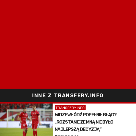
INNE Z TRANSFERY.INFO
TRANSFERY.INFO
WIDZEW ŁÓDŹ POPEŁNIŁ BŁĄD?
„ROZSTANIE ZE MNĄ NIE BYŁO
NAJLEPSZĄ DECYZJĄ”