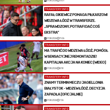
07.08.2026
15:01
TRANSFERY.INFO
RAFAŁ GIKIEWICZ POMAGA PIŁKARZOWI
WIDZEWA ŁÓDŹ W TRANSFERZE.
„SPRAWDZONY, POTRAFI DAĆ COŚ
EKSTRA”
07.08.2026
11:06
TRANSFERY.INFO
MA TRAFIĆ DO WIDZEWA ŁÓDŹ, POMÓGŁ
W SENSACYJNEJ REMONTADZIE!
KAPITALNA AKCJA NA KONIEC [WIDEO]
07.08.2026
8:18
TRANSFERY.INFO
ZNAMY TERMIN MECZU JAGIELLONIA
BIAŁYSTOK - WIDZEW ŁÓDŹ. DECYZJA
ZAPADŁA [OFICJALNIE]
07.08.2026
7:36
TRANSFERY.INFO