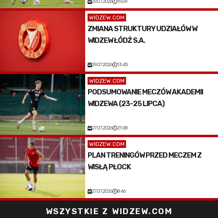
29.07.2026
15:09
WIDZEW.COM
ZMIANA STRUKTURY UDZIAŁÓW W
WIDZEW ŁÓDŹ S.A.
29.07.2026
13:45
WIDZEW.COM
PODSUMOWANIE MECZÓW AKADEMII
WIDZEWA (23-25 LIPCA)
27.07.2026
21:08
WIDZEW.COM
PLAN TRENINGÓW PRZED MECZEM Z
WISŁĄ PŁOCK
27.07.2026
8:46
WSZYSTKIE Z WIDZEW.COM