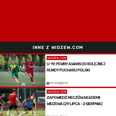
INNE Z WIDZEW.COM
WIDZEW.COM
U-19: PEWNY AWANS DO KOLEJNEJ
RUNDY PUCHARU POLSKI
29.07.2026
20:33
WIDZEW.COM
ZAPOWIEDŹ MECZÓW AKADEMII
WIDZEWA (29 LIPCA - 2 SIERPNIA)