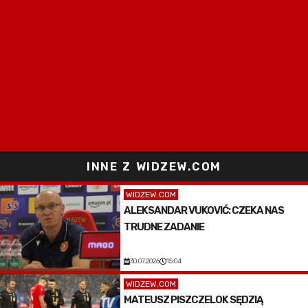
INNE Z WIDZEW.COM
WIDZEW.COM
ALEKSANDAR VUKOVIĆ: CZEKA NAS
TRUDNE ZADANIE
30.07.2026
15:04
WIDZEW.COM
MATEUSZ PISZCZELOK SĘDZIĄ