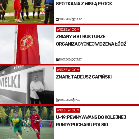
SPOTKANIA Z WISŁĄ PŁOCK
30.07.2026
14:19
WIDZEW.COM
ZMIANY W STRUKTURZE
ORGANIZACYJNEJ WIDZEWA ŁÓDŹ
30.07.2026
13:27
WIDZEW.COM
ZMARŁ TADEUSZ GAPIŃSKI
30.07.2026
9:39
WIDZEW.COM
U-19: PEWNY AWANS DO KOLEJNEJ
RUNDY PUCHARU POLSKI