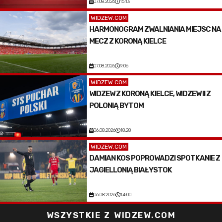
07.08.2026
15:13
WIDZEW.COM
HARMONOGRAM ZWALNIANIA MIEJSC NA
MECZ Z KORONĄ KIELCE
07.08.2026
9:06
WIDZEW.COM
WIDZEW Z KORONĄ KIELCE, WIDZEW II Z
POLONIĄ BYTOM
06.08.2026
18:28
WIDZEW.COM
DAMIAN KOS POPROWADZI SPOTKANIE Z
JAGIELLONIĄ BIAŁYSTOK
06.08.2026
14:00
WSZYSTKIE Z WIDZEW.COM