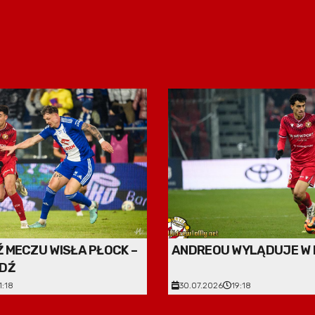
 MECZU WISŁA PŁOCK –
ANDREOU WYLĄDUJE W 
DŹ
1:18
30.07.2026
19:18