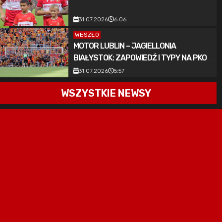
31.07.2026
6:06
WESZŁO
MOTOR LUBLIN – JAGIELLONIA
BIAŁYSTOK: ZAPOWIEDŹ I TYPY NA PKO
BP EKSTRAKLASĘ (31.07.2026)
31.07.2026
5:57
WSZYSTKIE NEWSY