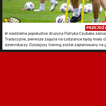
PRZEJDŹ 
W niedzielne popołudnie drużyna Patryka Czubaka zainau
Tradycyjnie, pierwsze zajęcia na Łodziance będą miały 
dziennikarzy. Dzisiejszy trening został zaplanowany na 
Post Dziś rusza operacja „Radomiak” pochodz ze strony 