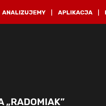
ANALIZUJEMY
APLIKACJA
A „RADOMIAK”