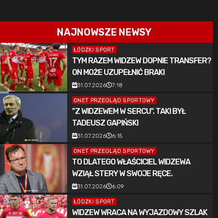
NAJNOWSZE NEWSY
ŁÓDZKI SPORT
TYM RAZEM WIDZEW DOPNIE TRANSFER?
ON MOŻE UZUPEŁNIĆ BRAKI
31.07.2026
7:18
ONET PRZEGLĄD SPORTOWY
"Z WIDZEWEM W SERCU". TAKI BYŁ
TADEUSZ GAPIŃSKI
31.07.2026
6:15
ONET PRZEGLĄD SPORTOWY
TO DLATEGO WŁAŚCICIEL WIDZEWA
WZIĄŁ STERY W SWOJE RĘCE.
PRZEŁOMOWY CZAS
31.07.2026
6:09
ŁÓDZKI SPORT
WIDZEW WRACA NA WYJAZDOWY SZLAK