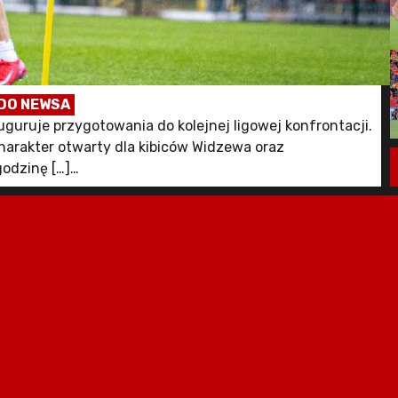
DO NEWSA
guruje przygotowania do kolejnej ligowej konfrontacji.
charakter otwarty dla kibiców Widzewa oraz
godzinę […]
WidzewToMy - Oficjalny portal kibiców Widzewa Łódź.