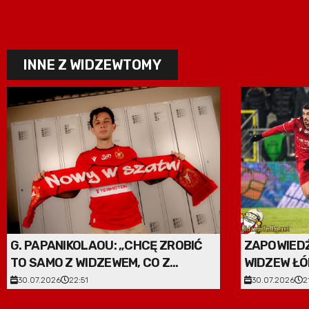
INNE Z WIDZEWTOMY
G. PAPANIKOLAOU: „CHCĘ ZROBIĆ
ZAPOWIEDŹ
TO SAMO Z WIDZEWEM, CO Z
WIDZEW ŁÓ
RAKOWEM”
30.07.2026
22:51
30.07.2026
2