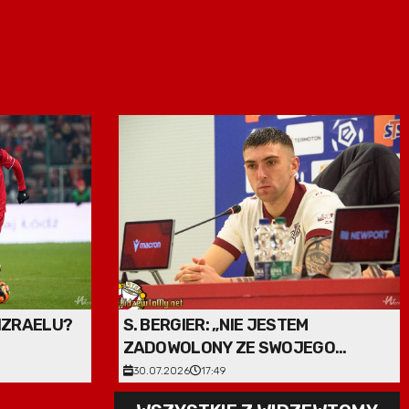
IZRAELU?
S. BERGIER: „NIE JESTEM
ZADOWOLONY ZE SWOJEGO
WYSTĘPU”
30.07.2026
17:49