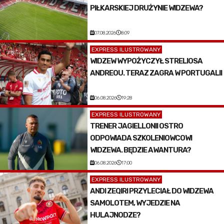
PIŁKARSKIEJ DRUŻYNIE WIDZEWA?
07.08.2026
8:09
EXPRESS ILUSTROWANY
WIDZEW WYPOŻYCZYŁ STRELIOSA
ANDREOU. TERAZ ZAGRA W PORTUGALII
06.08.2026
19:28
EXPRESS ILUSTROWANY
TRENER JAGIELLONII OSTRO
ODPOWIADA SZKOLENIOWCOWI
WIDZEWA. BĘDZIE AWANTURA?
06.08.2026
17:00
EXPRESS ILUSTROWANY
ANDI ZEQIRI PRZYLECIAŁ DO WIDZEWA
SAMOLOTEM, WYJEDZIE NA
HULAJNODZE?