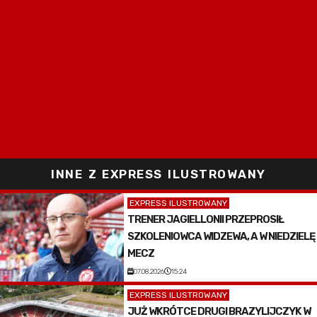
INNE Z EXPRESS ILUSTROWANY
EXPRESS ILUSTROWANY
TRENER JAGIELLONII PRZEPROSIŁ
SZKOLENIOWCA WIDZEWA, A W NIEDZIELĘ
MECZ
07.08.2026
15:24
EXPRESS ILUSTROWANY
JUŻ WKRÓTCE DRUGI BRAZYLIJCZYK W