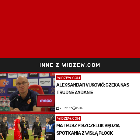
INNE Z WIDZEW.COM
WIDZEW.COM
ALEKSANDAR VUKOVIĆ: CZEKA NAS
TRUDNE ZADANIE
30.07.2026
15:04
WIDZEW.COM
MATEUSZ PISZCZELOK SĘDZIĄ
SPOTKANIA Z WISŁĄ PŁOCK