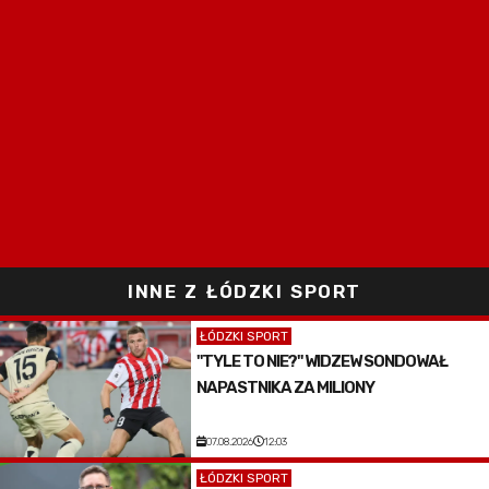
INNE Z ŁÓDZKI SPORT
ŁÓDZKI SPORT
"TYLE TO NIE?" WIDZEW SONDOWAŁ
NAPASTNIKA ZA MILIONY
07.08.2026
12:03
ŁÓDZKI SPORT