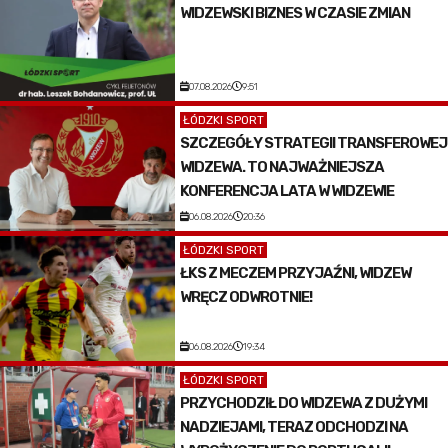
WIDZEWSKI BIZNES W CZASIE ZMIAN
07.08.2026
9:51
ŁÓDZKI SPORT
SZCZEGÓŁY STRATEGII TRANSFEROWEJ
WIDZEWA. TO NAJWAŻNIEJSZA
KONFERENCJA LATA W WIDZEWIE
06.08.2026
20:36
ŁÓDZKI SPORT
ŁKS Z MECZEM PRZYJAŹNI, WIDZEW
WRĘCZ ODWROTNIE!
06.08.2026
19:34
ŁÓDZKI SPORT
PRZYCHODZIŁ DO WIDZEWA Z DUŻYMI
NADZIEJAMI, TERAZ ODCHODZI NA