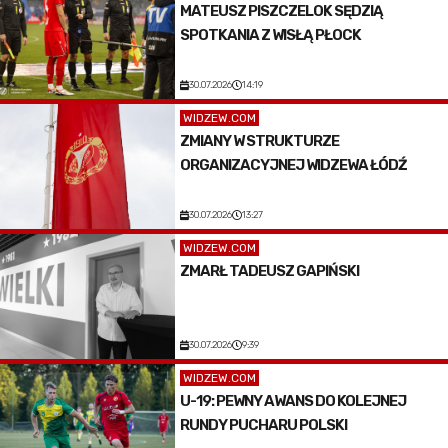
MATEUSZ PISZCZELOK SĘDZIĄ
SPOTKANIA Z WISŁĄ PŁOCK
30.07.2026
14:19
WIDZEW.COM
ZMIANY W STRUKTURZE
ORGANIZACYJNEJ WIDZEWA ŁÓDŹ
30.07.2026
13:27
WIDZEW.COM
ZMARŁ TADEUSZ GAPIŃSKI
30.07.2026
9:39
WIDZEW.COM
U-19: PEWNY AWANS DO KOLEJNEJ
RUNDY PUCHARU POLSKI