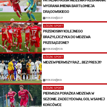
FATALNA PASSA WIDZEWA PRZERWANA!
WYGRANA IMIENIA BARTŁOMIEJA
DRĄGOWSKIEGO
09.08.2026
22:21
ŁÓDZKI SPORT
PRZENOSINY KOLEJNEGO
BRAZYLIJCZYKA DO WIDZEWA
PRZESĄDZONE?
09.08.2026
10:36
ŁÓDZKI SPORT
WIDZEW PIERWSZY RAZ... BEZ PRESJI?
09.08.2026
8:06
ŁÓDZKI SPORT
PIERWSZA PORAŻKA WIDZEWA W
SEZONIE. ZADECYDOWAŁ GOL W SAMEJ
KOŃCÓWCE