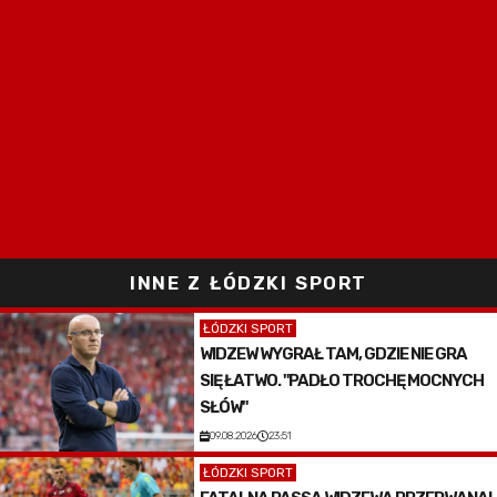
INNE Z ŁÓDZKI SPORT
ŁÓDZKI SPORT
WIDZEW WYGRAŁ TAM, GDZIE NIE GRA
SIĘ ŁATWO. "PADŁO TROCHĘ MOCNYCH
SŁÓW"
09.08.2026
23:51
ŁÓDZKI SPORT