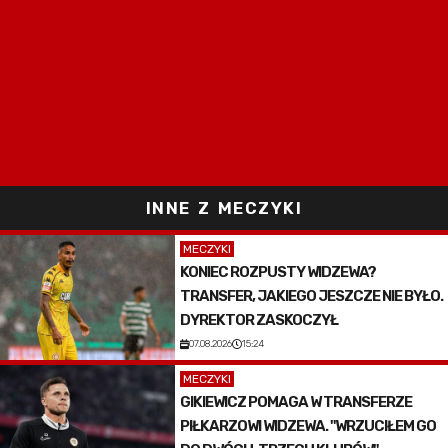
INNE Z MECZYKI
MECZYKI
KONIEC ROZPUSTY WIDZEWA?
TRANSFER, JAKIEGO JESZCZE NIE BYŁO.
DYREKTOR ZASKOCZYŁ
07.08.2026
15:24
MECZYKI
GIKIEWICZ POMAGA W TRANSFERZE
PIŁKARZOWI WIDZEWA. "WRZUCIŁEM GO