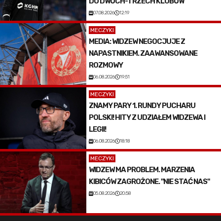
DO DWÓCH-TRZECH KLUBÓW"
07.08.2026
12:19
MECZYKI
MEDIA: WIDZEW NEGOCJUJE Z
NAPASTNIKIEM. ZAAWANSOWANE
ROZMOWY
06.08.2026
19:51
MECZYKI
ZNAMY PARY 1. RUNDY PUCHARU
POLSKI! HITY Z UDZIAŁEM WIDZEWA I
LEGII!
06.08.2026
18:18
MECZYKI
WIDZEW MA PROBLEM. MARZENIA
KIBICÓW ZAGROŻONE. "NIE STAĆ NAS"
05.08.2026
20:58