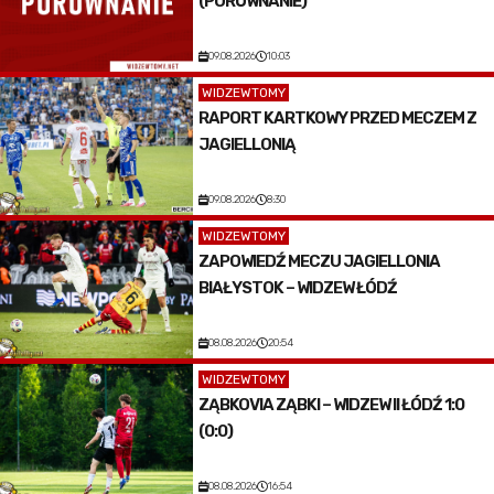
(PORÓWNANIE)
09.08.2026
10:03
WIDZEWTOMY
RAPORT KARTKOWY PRZED MECZEM Z
JAGIELLONIĄ
09.08.2026
8:30
WIDZEWTOMY
ZAPOWIEDŹ MECZU JAGIELLONIA
BIAŁYSTOK – WIDZEW ŁÓDŹ
08.08.2026
20:54
WIDZEWTOMY
ZĄBKOVIA ZĄBKI – WIDZEW II ŁÓDŹ 1:0
(0:0)
08.08.2026
16:54