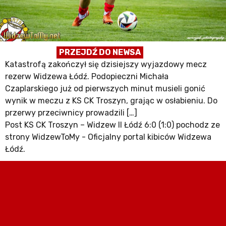
PRZEJDŹ DO NEWSA
Katastrofą zakończył się dzisiejszy wyjazdowy mecz
rezerw Widzewa Łódź. Podopieczni Michała
Czaplarskiego już od pierwszych minut musieli gonić
wynik w meczu z KS CK Troszyn, grając w osłabieniu. Do
przerwy przeciwnicy prowadzili […]
Post KS CK Troszyn – Widzew II Łódź 6:0 (1:0) pochodz ze
strony WidzewToMy - Oficjalny portal kibiców Widzewa
Łódź.