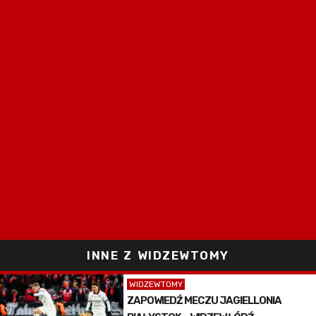
INNE Z WIDZEWTOMY
WIDZEWTOMY
ZAPOWIEDŹ MECZU JAGIELLONIA