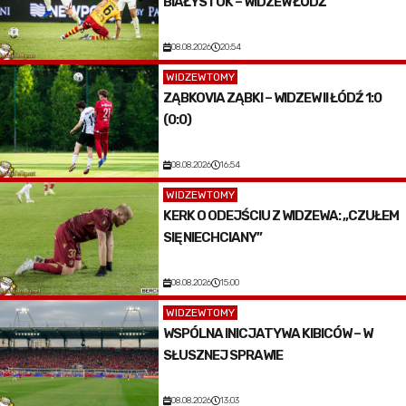
BIAŁYSTOK – WIDZEW ŁÓDŹ
08.08.2026
20:54
WIDZEWTOMY
ZĄBKOVIA ZĄBKI – WIDZEW II ŁÓDŹ 1:0
(0:0)
08.08.2026
16:54
WIDZEWTOMY
KERK O ODEJŚCIU Z WIDZEWA: „CZUŁEM
SIĘ NIECHCIANY”
08.08.2026
15:00
WIDZEWTOMY
WSPÓLNA INICJATYWA KIBICÓW – W
SŁUSZNEJ SPRAWIE
08.08.2026
13:03