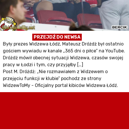
PRZEJDŹ DO NEWSA
Były prezes Widzewa Łódź, Mateusz Dróżdż był ostatnio
gościem wywiadu w kanale „365 dni o piłce” na YouTube.
Dróżdż mówił obecnej sytuacji Widzewa, czasów swojej
pracy w Łodzi i tym, czy przyjąłby […]
Post M. Dróżdż: „Nie rozmawiałem z Widzewem o
przejęciu funkcji w klubie” pochodz ze strony
WidzewToMy - Oficjalny portal kibiców Widzewa Łódź.