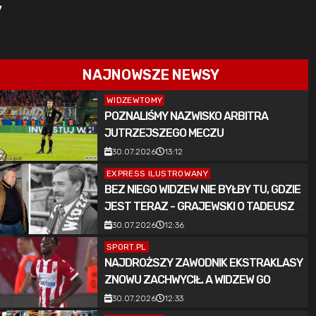
”
NAJNOWSZE NEWSY
WIDZEWTOMY
POZNALIŚMY NAZWISKO ARBITRA
JUTRZEJSZEGO MECZU
30.07.2026
13:12
EXPRESS ILUSTROWANY
BEZ NIEGO WIDZEW NIE BYŁBY TU, GDZIE
JEST TERAZ - GRAJEWSKI O TADEUSZU
GAPIŃSKIM
30.07.2026
12:36
SPORT.PL
NAJDROŻSZY ZAWODNIK EKSTRAKLASY
ZNOWU ZACHWYCIŁ. A WIDZEW GO
SKREŚLIŁ
30.07.2026
12:33