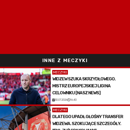
INNE Z MECZYKI
MECZYKI
WIDZEW SZUKA SKRZYDŁOWEGO.
MISTRZ EUROPEJSKIEJ LIGI NA
CELOWNIKU [NASZ NEWS]
30.07.2026
16:40
MECZYKI
DLATEGO UPADŁ GŁOŚNY TRANSFER
WIDZEWA. SZOKUJĄCE SZCZEGÓŁY.