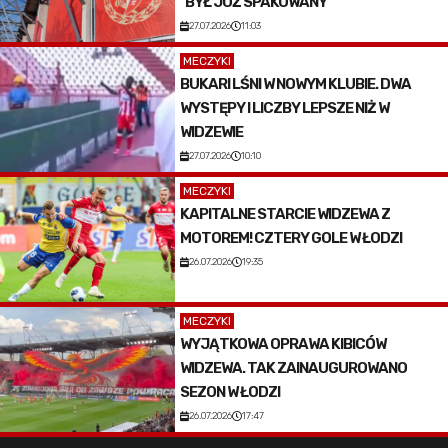
"BYŁ JUŻ SPAKOWANY"
27.07.2026
11:03
MECZYKI
BUKARI LŚNI W NOWYM KLUBIE. DWA
WYSTĘPY I LICZBY LEPSZE NIŻ W
WIDZEWIE
27.07.2026
10:10
MECZYKI
KAPITALNE STARCIE WIDZEWA Z
MOTOREM! CZTERY GOLE W ŁODZI
26.07.2026
19:35
MECZYKI
WYJĄTKOWA OPRAWA KIBICÓW
WIDZEWA. TAK ZAINAUGUROWANO
SEZON W ŁODZI
26.07.2026
17:47