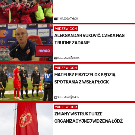
31.07.2026
8:00
WIDZEW.COM
ALEKSANDAR VUKOVIĆ: CZEKA NAS
TRUDNE ZADANIE
30.07.2026
15:04
WIDZEW.COM
MATEUSZ PISZCZELOK SĘDZIĄ
SPOTKANIA Z WISŁĄ PŁOCK
30.07.2026
14:19
WIDZEW.COM
ZMIANY W STRUKTURZE
ORGANIZACYJNEJ WIDZEWA ŁÓDŹ