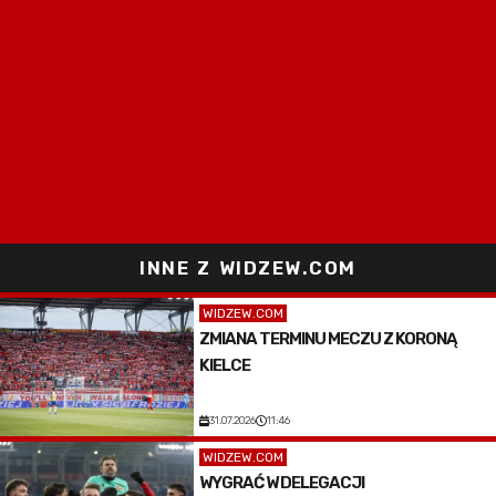
INNE Z WIDZEW.COM
WIDZEW.COM
ZMIANA TERMINU MECZU Z KORONĄ
KIELCE
31.07.2026
11:46
WIDZEW.COM
WYGRAĆ W DELEGACJI