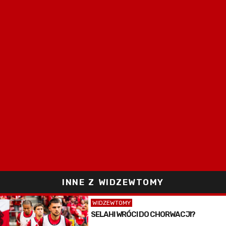
INNE Z WIDZEWTOMY
WIDZEWTOMY
SELAHI WRÓCI DO CHORWACJI?