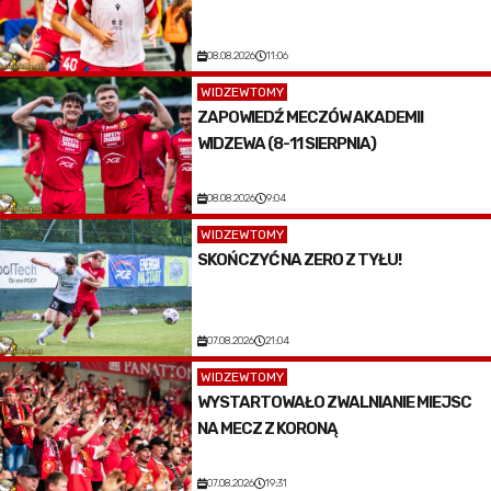
08.08.2026
11:06
WIDZEWTOMY
ZAPOWIEDŹ MECZÓW AKADEMII
WIDZEWA (8-11 SIERPNIA)
08.08.2026
9:04
WIDZEWTOMY
SKOŃCZYĆ NA ZERO Z TYŁU!
07.08.2026
21:04
WIDZEWTOMY
WYSTARTOWAŁO ZWALNIANIE MIEJSC
NA MECZ Z KORONĄ
07.08.2026
19:31