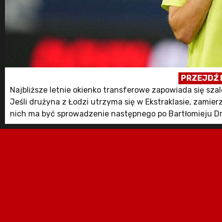
PRZEJDŹ 
Najbliższe letnie okienko transferowe zapowiada się sz
Jeśli drużyna z Łodzi utrzyma się w Ekstraklasie, zamier
nich ma być sprowadzenie następnego po Bartłomieju D
Polski. Ten został skreślony w Niemczech, a potencjalna 