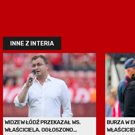
INNE Z INTERIA
WIDZEW ŁÓDŹ PRZEKAZAŁ WS.
BURZA W E
WŁAŚCICIELA. OGŁOSZONO
WŁAŚCICIE