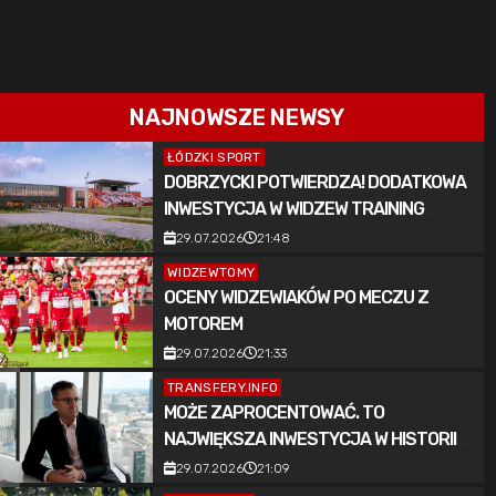
NAJNOWSZE NEWSY
ŁÓDZKI SPORT
DOBRZYCKI POTWIERDZA! DODATKOWA
INWESTYCJA W WIDZEW TRAINING
CENTER
29.07.2026
21:48
WIDZEWTOMY
OCENY WIDZEWIAKÓW PO MECZU Z
MOTOREM
29.07.2026
21:33
TRANSFERY.INFO
MOŻE ZAPROCENTOWAĆ. TO
NAJWIĘKSZA INWESTYCJA W HISTORII
WIDZEWA ŁÓDŹ
29.07.2026
21:09