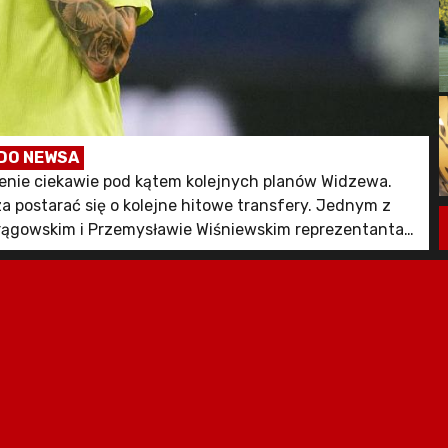
DO NEWSA
alenie ciekawie pod kątem kolejnych planów Widzewa.
za postarać się o kolejne hitowe transfery. Jednym z
rągowskim i Przemysławie Wiśniewskim reprezentanta
kwota transferu jest zaskakująca.