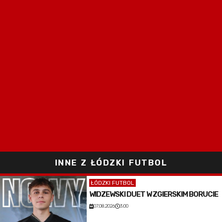
INNE Z ŁÓDZKI FUTBOL
ŁÓDZKI FUTBOL
WIDZEWSKI DUET W ZGIERSKIM BORUCIE
07.08.2026
3:00