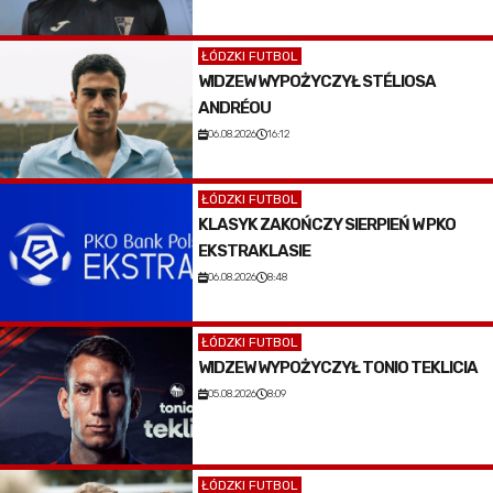
ŁÓDZKI FUTBOL
WIDZEW WYPOŻYCZYŁ STÉLIOSA
ANDRÉOU
06.08.2026
16:12
ŁÓDZKI FUTBOL
KLASYK ZAKOŃCZY SIERPIEŃ W PKO
EKSTRAKLASIE
06.08.2026
8:48
ŁÓDZKI FUTBOL
WIDZEW WYPOŻYCZYŁ TONIO TEKLICIA
05.08.2026
8:09
ŁÓDZKI FUTBOL