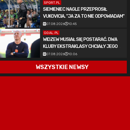
SPORT.PL
SIEMIENIEC NAGLE PRZEPROSIŁ
VUKOVICIA. "JA ZA TO NIE ODPOWIADAM"
07.08.2026
10:45
GOAL.PL
WIDZEW MUSIAŁ SIĘ POSTARAĆ. DWA
KLUBY EKSTRAKLASY CHCIAŁY JEGO
PIŁKARZA
07.08.2026
10:06
WSZYSTKIE NEWSY