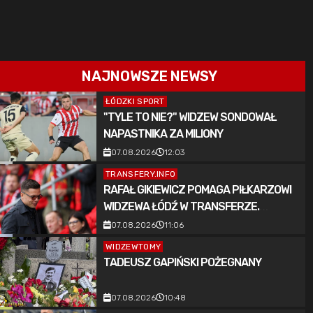
NAJNOWSZE NEWSY
ŁÓDZKI SPORT
"TYLE TO NIE?" WIDZEW SONDOWAŁ
NAPASTNIKA ZA MILIONY
07.08.2026
12:03
TRANSFERY.INFO
RAFAŁ GIKIEWICZ POMAGA PIŁKARZOWI
WIDZEWA ŁÓDŹ W TRANSFERZE.
„SPRAWDZONY, POTRAFI DAĆ COŚ
07.08.2026
11:06
EKSTRA”
WIDZEWTOMY
TADEUSZ GAPIŃSKI POŻEGNANY
07.08.2026
10:48