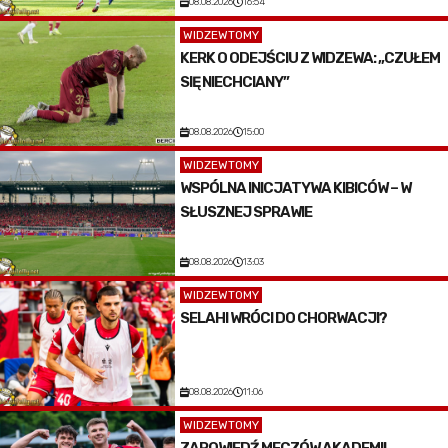
08.08.2026
16:54
WIDZEWTOMY
KERK O ODEJŚCIU Z WIDZEWA: „CZUŁEM
SIĘ NIECHCIANY”
08.08.2026
15:00
WIDZEWTOMY
WSPÓLNA INICJATYWA KIBICÓW – W
SŁUSZNEJ SPRAWIE
08.08.2026
13:03
WIDZEWTOMY
SELAHI WRÓCI DO CHORWACJI?
08.08.2026
11:06
WIDZEWTOMY