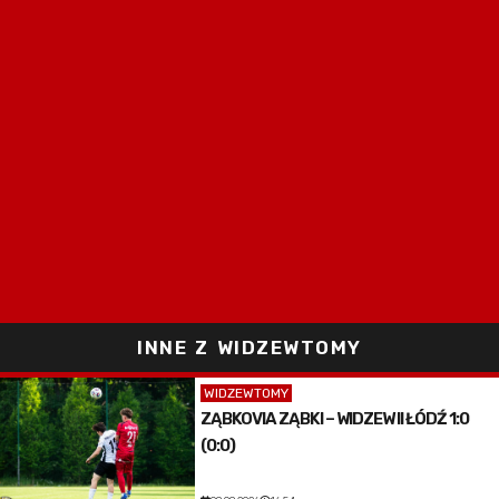
INNE Z WIDZEWTOMY
WIDZEWTOMY
ZĄBKOVIA ZĄBKI – WIDZEW II ŁÓDŹ 1:0
(0:0)