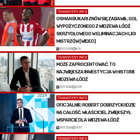
TRANSFERY.INFO
OSMAN BUKARI ZNÓW SIĘ ZABAWIŁ. GOL
WYPOŻYCZONEGO Z WIDZEWA ŁÓDŹ
SKRZYDŁOWEGO W ELIMINACJACH LIGI
MISTRZÓW [WIDEO]
30.07.2026
8:15
TRANSFERY.INFO
MOŻE ZAPROCENTOWAĆ. TO
NAJWIĘKSZA INWESTYCJA W HISTORII
WIDZEWA ŁÓDŹ
29.07.2026
21:09
TRANSFERY.INFO
OFICJALNIE: ROBERT DOBRZYCKI IDZIE
NA CAŁOŚĆ. WŁAŚCICIEL ZWIĘKSZYŁ
WSPARCIE DLA WIDZEWA ŁÓDŹ
29.07.2026
14:57
TRANSFERY.INFO