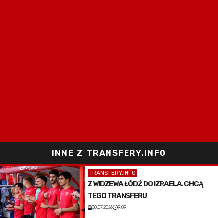
INNE Z TRANSFERY.INFO
TRANSFERY.INFO
Z WIDZEWA ŁÓDŹ DO IZRAELA. CHCĄ
TEGO TRANSFERU
30.07.2026
9:09