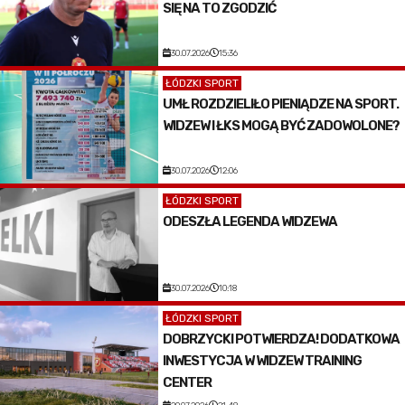
SIĘ NA TO ZGODZIĆ
30.07.2026
15:36
ŁÓDZKI SPORT
UMŁ ROZDZIELIŁO PIENIĄDZE NA SPORT.
WIDZEW I ŁKS MOGĄ BYĆ ZADOWOLONE?
30.07.2026
12:06
ŁÓDZKI SPORT
ODESZŁA LEGENDA WIDZEWA
30.07.2026
10:18
ŁÓDZKI SPORT
DOBRZYCKI POTWIERDZA! DODATKOWA
INWESTYCJA W WIDZEW TRAINING
CENTER