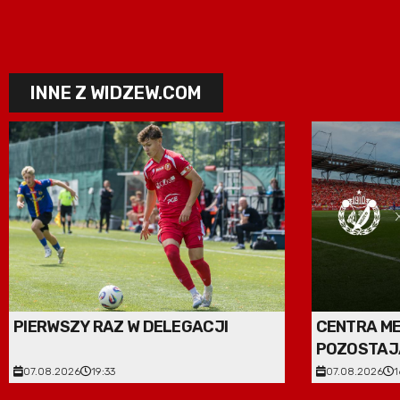
INNE Z WIDZEW.COM
PIERWSZY RAZ W DELEGACJI
CENTRA M
POZOSTAJ
DIAGNOST
07.08.2026
19:33
07.08.2026
1
SEZONIE 2