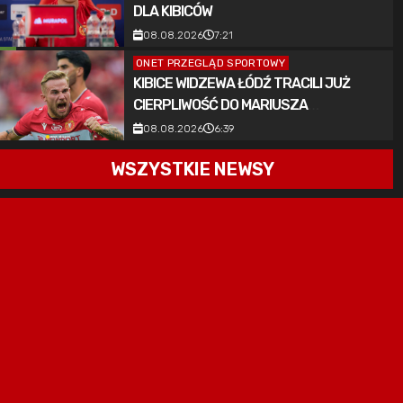
DLA KIBICÓW
08.08.2026
7:21
ONET PRZEGLĄD SPORTOWY
KIBICE WIDZEWA ŁÓDŹ TRACILI JUŻ
CIERPLIWOŚĆ DO MARIUSZA
FORNALCZYKA. NIESŁUSZNIE
08.08.2026
6:39
WSZYSTKIE NEWSY