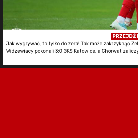
PRZEJDŹ 
Jak wygrywać, to tylko do zera! Tak może zakrzyknąć Ze
Widzewiacy pokonali 3:0 GKS Katowice, a Chorwat zaliczy