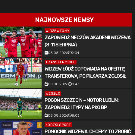
NAJNOWSZE NEWSY
WIDZEWTOMY
ZAPOWIEDŹ MECZÓW AKADEMII WIDZEWA
(8-11 SIERPNIA)
08.08.2026
9:04
TRANSFERY.INFO
WIDZEW ŁÓDŹ ODPOWIADA NA OFERTĘ
TRANSFEROWĄ. PO PIŁKARZA ZGŁOSIŁ
SIĘ OŚMIOKROTNY MISTRZ KRAJU
08.08.2026
8:43
[POTWIERDZONE]
WESZŁO
POGOŃ SZCZECIN – MOTOR LUBLIN:
ZAPOWIEDŹ I TYPY NA PKO BP
EKSTRAKLASĘ (8.08.2026)
08.08.2026
8:03
ŁÓDZKI SPORT
POMOCNIK WIDZEWA: CHCEMY TO ZROBIĆ