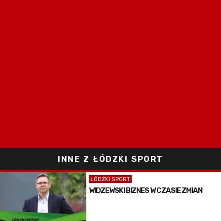
INNE Z ŁÓDZKI SPORT
ŁÓDZKI SPORT
WIDZEWSKI BIZNES W CZASIE ZMIAN