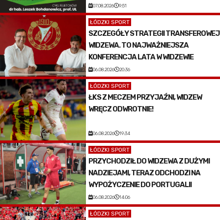
07.08.2026
9:51
ŁÓDZKI SPORT
SZCZEGÓŁY STRATEGII TRANSFEROWEJ
WIDZEWA. TO NAJWAŻNIEJSZA
KONFERENCJA LATA W WIDZEWIE
06.08.2026
20:36
ŁÓDZKI SPORT
ŁKS Z MECZEM PRZYJAŹNI, WIDZEW
WRĘCZ ODWROTNIE!
06.08.2026
19:34
ŁÓDZKI SPORT
PRZYCHODZIŁ DO WIDZEWA Z DUŻYMI
NADZIEJAMI, TERAZ ODCHODZI NA
WYPOŻYCZENIE DO PORTUGALII
06.08.2026
14:06
ŁÓDZKI SPORT