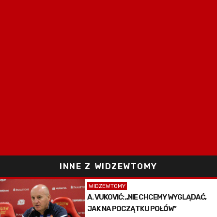
INNE Z WIDZEWTOMY
WIDZEWTOMY
A. VUKOVIĆ: „NIE CHCEMY WYGLĄDAĆ,
JAK NA POCZĄTKU POŁÓW”