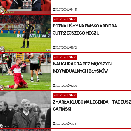
30.07.2026
14:49
WIDZEWTOMY
POZNALIŚMY NAZWISKO ARBITRA
JUTRZEJSZEGO MECZU
30.07.2026
13:12
WIDZEWTOMY
INAUGURACJA BEZ WIĘKSZYCH
INDYWIDUALNYCH BŁYSKÓW
30.07.2026
12:06
WIDZEWTOMY
ZMARŁA KLUBOWA LEGENDA – TADEUSZ
GAPIŃSKI
30.07.2026
9:54