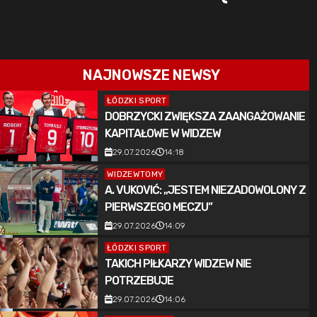
NAJNOWSZE NEWSY
ŁÓDZKI SPORT
DOBRZYCKI ZWIĘKSZA ZAANGAŻOWANIE
KAPITAŁOWE W WIDZEW
29.07.2026
14:18
WIDZEWTOMY
A. VUKOVIĆ: „JESTEM NIEZADOWOLONY Z
PIERWSZEGO MECZU”
29.07.2026
14:09
ŁÓDZKI SPORT
TAKICH PIŁKARZY WIDZEW NIE
POTRZEBUJE
29.07.2026
14:06