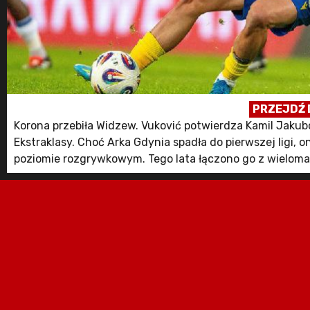
PRZEJDŹ 
Korona przebiła Widzew. Vuković potwierdza Kamil Jakub
Ekstraklasy. Choć Arka Gdynia spadła do pierwszej ligi,
poziomie rozgrywkowym. Tego lata łączono go z wieloma p
Lechem Poznań czy Widzewem Łódź. Finalnie batalię o jeg
Czytaj dalej…
The post Widzew chciał tego transferu. Korona złożyła lep