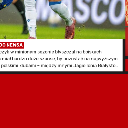
DO NEWSA
czyk w minionym sezonie błyszczał na boiskach
 on miał bardzo duże szanse, by pozostać na najwyższym
olskimi klubami – między innymi Jagiellonią Białystok,
o podpis [...]
szą ofertę! appeared first on Goal.pl.