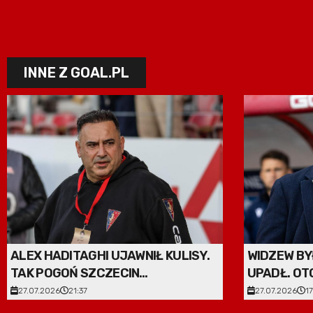
INNE Z GOAL.PL
ALEX HADITAGHI UJAWNIŁ KULISY.
WIDZEW BY
TAK POGOŃ SZCZECIN
UPADŁ. OT
PRZEKONAŁA CHURLINOVA
27.07.2026
21:37
27.07.2026
17