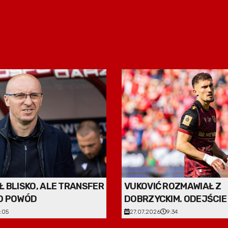
Ł BLISKO, ALE TRANSFER
VUKOVIĆ ROZMAWIAŁ Z
O POWÓD
DOBRZYCKIM. ODEJŚCIE
KWESTIĄ CZASU
:05
27.07.2026
9:34