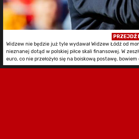
PRZEJDŹ 
Widzew nie będzie już tyle wydawał Widzew Łódź od mom
nieznanej dotąd w polskiej piłce skali finansowej. W z
euro, co nie przełożyło się na boiskową postawę, bowie
utrzymanie w Ekstraklasie. Teraz ma być inaczej, [...]
Czytaj dalej…
The post Widzew Łódź nie będzie szalał. Ten transfer to pr