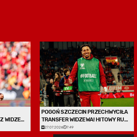
POGOŃ SZCZECIN PRZECHWYCIŁA
 Z WIDZEWA
TRANSFER WIDZEWA! HITOWY RUCH
W EKSTRAKLASIE
27.07.2026
7:49