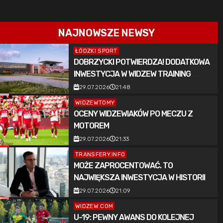
NAJNOWSZE NEWSY
ŁÓDZKI SPORT
DOBRZYCKI POTWIERDZA! DODATKOWA
INWESTYCJA W WIDZEW TRAINING
CENTER
29.07.2026
21:48
WIDZEWTOMY
OCENY WIDZEWIAKÓW PO MECZU Z
MOTOREM
29.07.2026
21:33
TRANSFERY.INFO
MOŻE ZAPROCENTOWAĆ. TO
NAJWIĘKSZA INWESTYCJA W HISTORII
WIDZEWA ŁÓDŹ
29.07.2026
21:09
WIDZEW.COM
U-19: PEWNY AWANS DO KOLEJNEJ