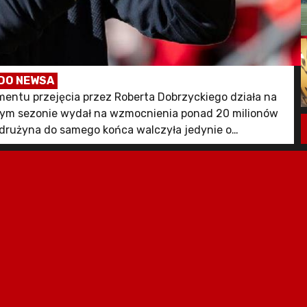
DO NEWSA
entu przejęcia przez Roberta Dobrzyckiego działa na
eszłym sezonie wydał na wzmocnienia ponad 20 milionów
m drużyna do samego końca walczyła jedynie o
iorytet appeared first on Goal.pl.