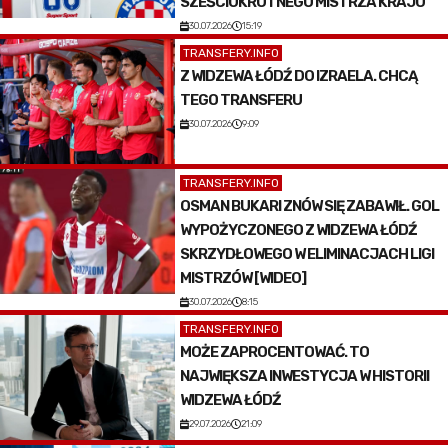
SZEŚCIOKROTNEGO MISTRZA KRAJU
30.07.2026
15:19
TRANSFERY.INFO
Z WIDZEWA ŁÓDŹ DO IZRAELA. CHCĄ
TEGO TRANSFERU
30.07.2026
9:09
TRANSFERY.INFO
OSMAN BUKARI ZNÓW SIĘ ZABAWIŁ. GOL
WYPOŻYCZONEGO Z WIDZEWA ŁÓDŹ
SKRZYDŁOWEGO W ELIMINACJACH LIGI
MISTRZÓW [WIDEO]
30.07.2026
8:15
TRANSFERY.INFO
MOŻE ZAPROCENTOWAĆ. TO
NAJWIĘKSZA INWESTYCJA W HISTORII
WIDZEWA ŁÓDŹ
29.07.2026
21:09