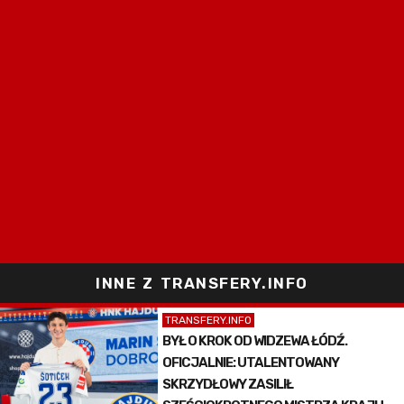
INNE Z TRANSFERY.INFO
TRANSFERY.INFO
BYŁ O KROK OD WIDZEWA ŁÓDŹ.
OFICJALNIE: UTALENTOWANY
SKRZYDŁOWY ZASILIŁ