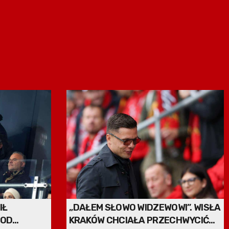
IŁ
„DAŁEM SŁOWO WIDZEWOWI”. WISŁA
 OD
KRAKÓW CHCIAŁA PRZECHWYCIĆ