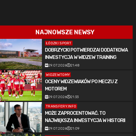
NAJNOWSZE NEWSY
ŁÓDZKI SPORT
DOBRZYCKI POTWIERDZA! DODATKOWA
INWESTYCJA W WIDZEW TRAINING
CENTER
29.07.2026
21:48
WIDZEWTOMY
OCENY WIDZEWIAKÓW PO MECZU Z
MOTOREM
29.07.2026
21:33
TRANSFERY.INFO
MOŻE ZAPROCENTOWAĆ. TO
NAJWIĘKSZA INWESTYCJA W HISTORII
WIDZEWA ŁÓDŹ
29.07.2026
21:09