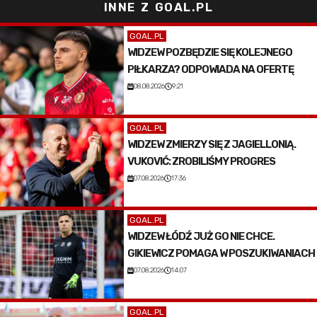
INNE Z GOAL.PL
GOAL.PL
WIDZEW POZBĘDZIE SIĘ KOLEJNEGO
PIŁKARZA? ODPOWIADA NA OFERTĘ
08.08.2026
9:21
GOAL.PL
WIDZEW ZMIERZY SIĘ Z JAGIELLONIĄ.
VUKOVIĆ: ZROBILIŚMY PROGRES
07.08.2026
17:36
GOAL.PL
WIDZEW ŁÓDŹ JUŻ GO NIE CHCE.
GIKIEWICZ POMAGA W POSZUKIWANIACH
07.08.2026
14:07
GOAL.PL