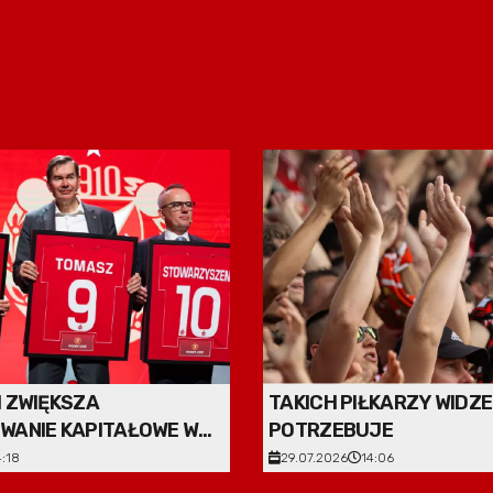
 ZWIĘKSZA
TAKICH PIŁKARZY WIDZE
WANIE KAPITAŁOWE W
POTRZEBUJE
4:18
29.07.2026
14:06