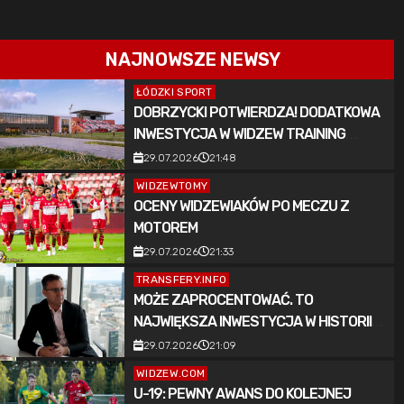
NAJNOWSZE NEWSY
ŁÓDZKI SPORT
DOBRZYCKI POTWIERDZA! DODATKOWA
INWESTYCJA W WIDZEW TRAINING
CENTER
29.07.2026
21:48
WIDZEWTOMY
OCENY WIDZEWIAKÓW PO MECZU Z
MOTOREM
29.07.2026
21:33
TRANSFERY.INFO
MOŻE ZAPROCENTOWAĆ. TO
NAJWIĘKSZA INWESTYCJA W HISTORII
WIDZEWA ŁÓDŹ
29.07.2026
21:09
WIDZEW.COM
U-19: PEWNY AWANS DO KOLEJNEJ