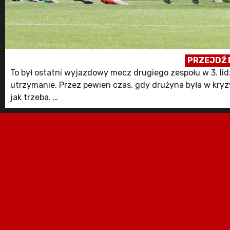
PRZEJDŹ 
To był ostatni wyjazdowy mecz drugiego zespołu w 3. lid
utrzymanie. Przez pewien czas, gdy drużyna była w kryzy
jak trzeba.
W poprzedniej kolejce podopieczni Pawła Ściebury przegr
maja) ...