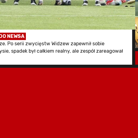
DO NEWSA
ze. Po serii zwycięstw Widzew zapewnił sobie
sie, spadek był całkiem realny, ale zespół zareagował
ali co prawda z Mławianką Mława, ale w czwartek (21