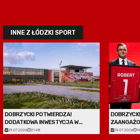
INNE Z ŁÓDZKI SPORT
DOBRZYCKI POTWIERDZA!
DOBRZYCKI
DODATKOWA INWESTYCJA W
ZAANGAŻO
WIDZEW TRAINING CENTER
WIDZEW
29.07.2026
21:48
29.07.2026
1