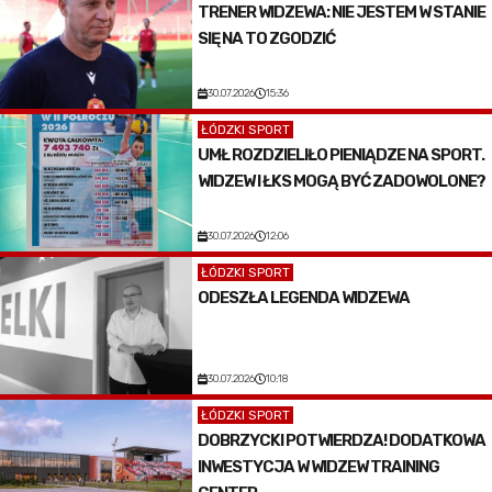
TRENER WIDZEWA: NIE JESTEM W STANIE
SIĘ NA TO ZGODZIĆ
30.07.2026
15:36
ŁÓDZKI SPORT
UMŁ ROZDZIELIŁO PIENIĄDZE NA SPORT.
WIDZEW I ŁKS MOGĄ BYĆ ZADOWOLONE?
30.07.2026
12:06
ŁÓDZKI SPORT
ODESZŁA LEGENDA WIDZEWA
30.07.2026
10:18
ŁÓDZKI SPORT
DOBRZYCKI POTWIERDZA! DODATKOWA
INWESTYCJA W WIDZEW TRAINING