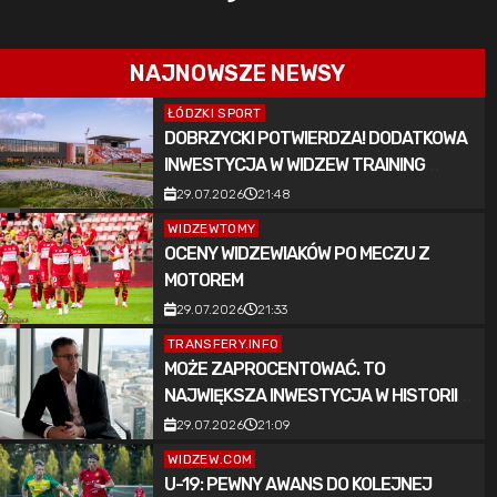
NAJNOWSZE NEWSY
ŁÓDZKI SPORT
DOBRZYCKI POTWIERDZA! DODATKOWA
INWESTYCJA W WIDZEW TRAINING
CENTER
29.07.2026
21:48
WIDZEWTOMY
OCENY WIDZEWIAKÓW PO MECZU Z
MOTOREM
29.07.2026
21:33
TRANSFERY.INFO
MOŻE ZAPROCENTOWAĆ. TO
NAJWIĘKSZA INWESTYCJA W HISTORII
WIDZEWA ŁÓDŹ
29.07.2026
21:09
WIDZEW.COM
U-19: PEWNY AWANS DO KOLEJNEJ