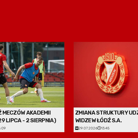
 MECZÓW AKADEMII
ZMIANA STRUKTURY UD
9 LIPCA - 2 SIERPNIA)
WIDZEW ŁÓDŹ S.A.
5:09
29.07.2026
13:45