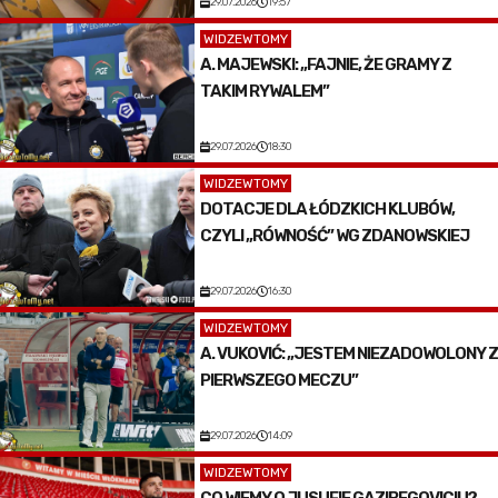
29.07.2026
19:57
WIDZEWTOMY
A. MAJEWSKI: „FAJNIE, ŻE GRAMY Z
TAKIM RYWALEM”
29.07.2026
18:30
WIDZEWTOMY
DOTACJE DLA ŁÓDZKICH KLUBÓW,
CZYLI „RÓWNOŚĆ” WG ZDANOWSKIEJ
29.07.2026
16:30
WIDZEWTOMY
A. VUKOVIĆ: „JESTEM NIEZADOWOLONY Z
PIERWSZEGO MECZU”
29.07.2026
14:09
WIDZEWTOMY