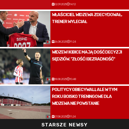
02.09.2025
14:12
WŁAŚCICIEL WIDZEWA ZDECYDOWAŁ,
TRENER WYLECIAŁ
26.08.2025
11:24
WIDZEW I KIBICE MAJĄ DOŚĆ DECYZJI
SĘDZIÓW. "ZŁOŚĆ I BEZRADNOŚĆ"
18.08.2025
10:48
POLITYCY OBIECYWALI, ALE W TYM
ROKU BOISKO TRENINGOWE DLA
WIDZEWA NIE POWSTANIE
07.08.2025
11:24
STARSZE NEWSY