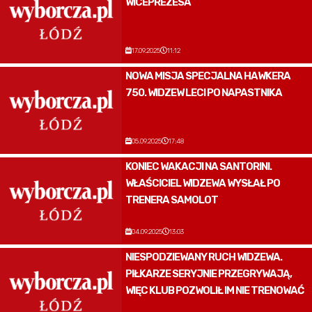
WICEPREZESA
17.09.2025
11:12
NOWA MISJA SPECJALNA HAWKERA
750. WIDZEW LECI PO NAPASTNIKA
05.09.2025
17:48
KONIEC WAKACJI NA SANTORINI.
WŁAŚCICIEL WIDZEWA WYSŁAŁ PO
TRENERA SAMOLOT
04.09.2025
13:03
NIESPODZIEWANY RUCH WIDZEWA.
PIŁKARZE SERYJNIE PRZEGRYWAJĄ,
WIĘC KLUB POZWOLIŁ IM NIE TRENOWAĆ