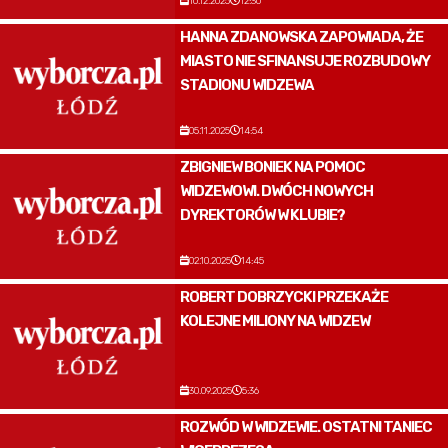
10.12.2025
12:30
HANNA ZDANOWSKA ZAPOWIADA, ŻE
MIASTO NIE SFINANSUJE ROZBUDOWY
STADIONU WIDZEWA
05.11.2025
14:54
ZBIGNIEW BONIEK NA POMOC
WIDZEWOWI. DWÓCH NOWYCH
DYREKTORÓW W KLUBIE?
02.10.2025
14:45
ROBERT DOBRZYCKI PRZEKAŻE
KOLEJNE MILIONY NA WIDZEW
30.09.2025
5:36
ROZWÓD W WIDZEWIE. OSTATNI TANIEC