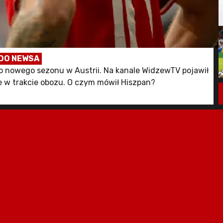
DO NEWSA
o nowego sezonu w Austrii. Na kanale WidzewTV pojawił
 w trakcie obozu. O czym mówił Hiszpan?
u byliśmy w Opalenicy. W tym roku jesteśmy w Austrii,