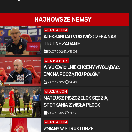
NAJNOWSZE NEWSY
WIDZEW.COM
ALEKSANDAR VUKOVIĆ: CZEKA NAS
TRUDNE ZADANIE
30.07.2026
15:04
WIDZEWTOMY
A. VUKOVIĆ: „NIE CHCEMY WYGLĄDAĆ,
JAK NA POCZĄTKU POŁÓW”
30.07.2026
14:49
WIDZEW.COM
MATEUSZ PISZCZELOK SĘDZIĄ
SPOTKANIA Z WISŁĄ PŁOCK
30.07.2026
14:19
WIDZEW.COM
ZMIANY W STRUKTURZE