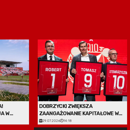
A!
DOBRZYCKI ZWIĘKSZA
JA W
ZAANGAŻOWANIE KAPITAŁOWE W
ER
WIDZEW
29.07.2026
14:18