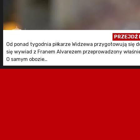
PRZEJDŹ 
Od ponad tygodnia piłkarze Widzewa przygotowują się d
się wywiad z Franem Alvarezem przeprowadzony właśnie
O samym obozie
Ten jest bardziej profesjonalny od poprzednich. Rok tem
możemy przygotować ...