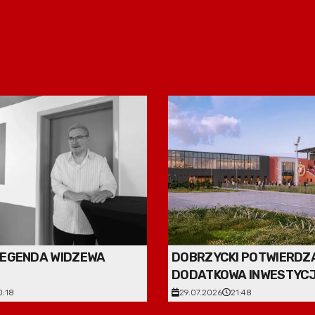
LEGENDA WIDZEWA
DOBRZYCKI POTWIERDZ
DODATKOWA INWESTYC
WIDZEW TRAINING CENT
0:18
29.07.2026
21:48