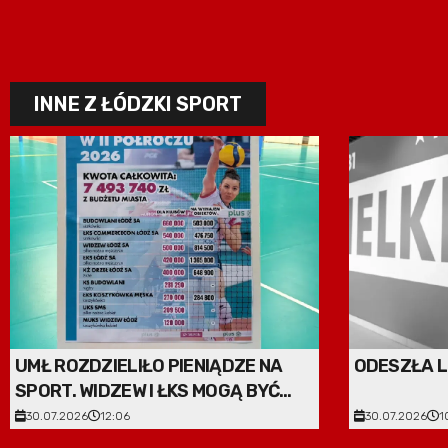
INNE Z ŁÓDZKI SPORT
UMŁ ROZDZIELIŁO PIENIĄDZE NA
ODESZŁA 
SPORT. WIDZEW I ŁKS MOGĄ BYĆ
ZADOWOLONE?
30.07.2026
12:06
30.07.2026
1