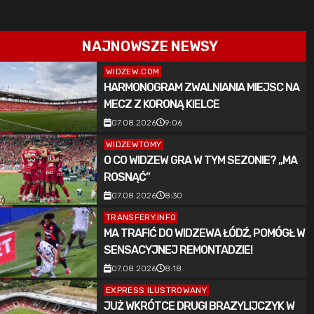
NAJNOWSZE NEWSY
WIDZEW.COM
HARMONOGRAM ZWALNIANIA MIEJSC NA
MECZ Z KORONĄ KIELCE
07.08.2026
9:06
WIDZEWTOMY
O CO WIDZEW GRA W TYM SEZONIE? „MA
ROSNĄĆ”
07.08.2026
8:30
TRANSFERY.INFO
MA TRAFIĆ DO WIDZEWA ŁÓDŹ, POMÓGŁ W
SENSACYJNEJ REMONTADZIE!
KAPITALNA AKCJA NA KONIEC [WIDEO]
07.08.2026
8:18
EXPRESS ILUSTROWANY
JUŻ WKRÓTCE DRUGI BRAZYLIJCZYK W