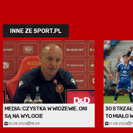
INNE ZE SPORT.PL
MEDIA: CZYSTKA W WIDZEWIE. ONI
30 STRZAŁ
SĄ NA WYLOCIE
TO MIAŁO 
05.08.2026
18:09
01.08.2026
1