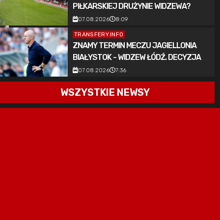
PIŁKARSKIEJ DRUŻYNIE WIDZEWA?
07.08.2026
8:09
TRANSFERY.INFO
ZNAMY TERMIN MECZU JAGIELLONIA
BIAŁYSTOK - WIDZEW ŁÓDŹ. DECYZJA
ZAPADŁA [OFICJALNIE]
07.08.2026
7:36
WSZYSTKIE NEWSY