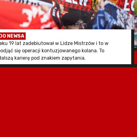
DO NEWSA
ku 19 lat zadebiutował w Lidze Mistrzów i to w
odjąć się operacji kontuzjowanego kolana. To
alszą karierę pod znakiem zapytania.