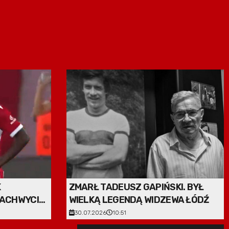
K
ZMARŁ TADEUSZ GAPIŃSKI. BYŁ
ACHWYCIŁ.
WIELKĄ LEGENDĄ WIDZEWA ŁÓDŹ
30.07.2026
10:51