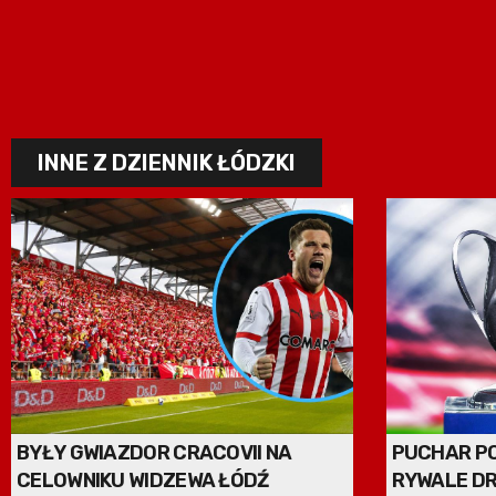
INNE Z DZIENNIK ŁÓDZKI
BYŁY GWIAZDOR CRACOVII NA
PUCHAR P
CELOWNIKU WIDZEWA ŁÓDŹ
RYWALE DR