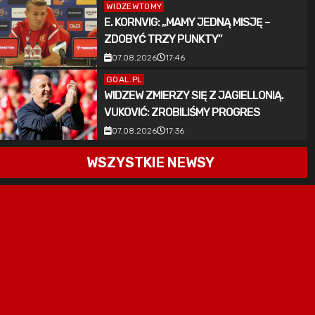
WIDZEWTOMY
E. KORNVIG: „MAMY JEDNĄ MISJĘ –
ZDOBYĆ TRZY PUNKTY”
07.08.2026
17:46
GOAL.PL
WIDZEW ZMIERZY SIĘ Z JAGIELLONIĄ.
VUKOVIĆ: ZROBILIŚMY PROGRES
07.08.2026
17:36
WSZYSTKIE NEWSY