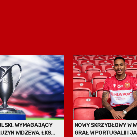
OLSKI. WYMAGAJĄCY
NOWY SKRZYDŁOWY W WI
UŻYN WIDZEWA, ŁKS
GRAŁ W PORTUGALII I JA