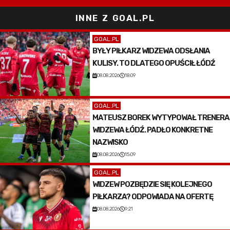
INNE Z GOAL.PL
GOAL.PL
BYŁY PIŁKARZ WIDZEWA ODSŁANIA
KULISY. TO DLATEGO OPUŚCIŁ ŁÓDŹ
08.08.2026
18:09
GOAL.PL
MATEUSZ BOREK WYTYPOWAŁ TRENERA
WIDZEWA ŁÓDŹ. PADŁO KONKRETNE
NAZWISKO
08.08.2026
15:09
GOAL.PL
WIDZEW POZBĘDZIE SIĘ KOLEJNEGO
PIŁKARZA? ODPOWIADA NA OFERTĘ
08.08.2026
9:21