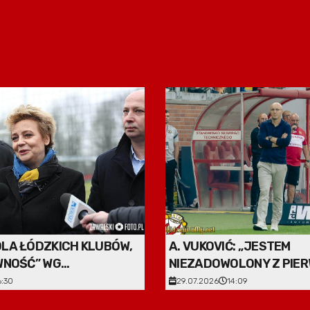
LA ŁÓDZKICH KLUBÓW,
A. VUKOVIĆ: „JESTEM
WNOŚĆ” WG
NIEZADOWOLONY Z PIE
IEJ
MECZU”
6:30
29.07.2026
14:09