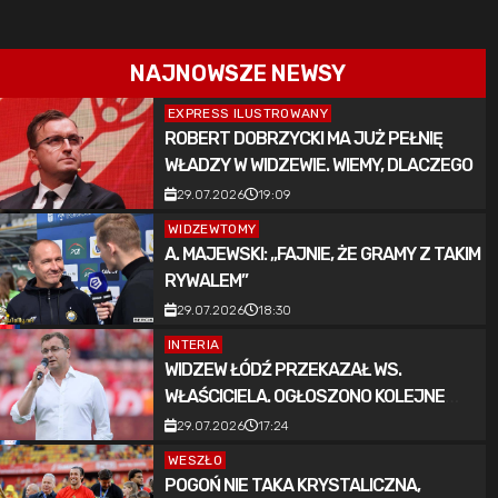
NAJNOWSZE NEWSY
EXPRESS ILUSTROWANY
ROBERT DOBRZYCKI MA JUŻ PEŁNIĘ
WŁADZY W WIDZEWIE. WIEMY, DLACZEGO
29.07.2026
19:09
WIDZEWTOMY
A. MAJEWSKI: „FAJNIE, ŻE GRAMY Z TAKIM
RYWALEM”
29.07.2026
18:30
INTERIA
WIDZEW ŁÓDŹ PRZEKAZAŁ WS.
WŁAŚCICIELA. OGŁOSZONO KOLEJNE
ZMIANY
29.07.2026
17:24
WESZŁO
POGOŃ NIE TAKA KRYSTALICZNA,