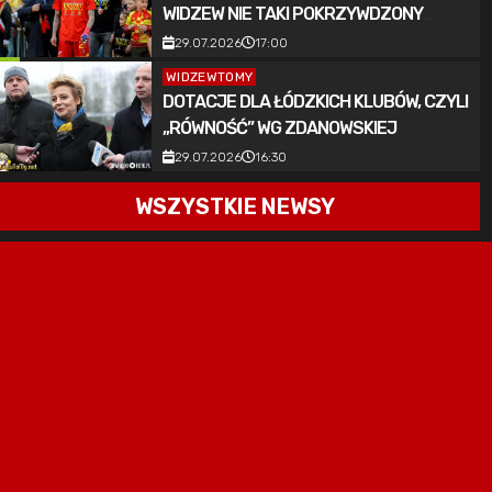
WIDZEW NIE TAKI POKRZYWDZONY
[KOMENTARZ]
29.07.2026
17:00
WIDZEWTOMY
DOTACJE DLA ŁÓDZKICH KLUBÓW, CZYLI
„RÓWNOŚĆ” WG ZDANOWSKIEJ
29.07.2026
16:30
WSZYSTKIE NEWSY