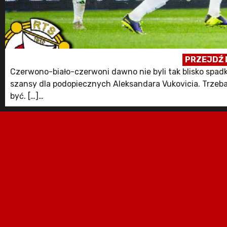
PRZEJDŹ 
Czerwono-biało-czerwoni dawno nie byli tak blisko spadk
szansy dla podopiecznych Aleksandara Vukovicia. Trzeba 
być. […]
Post Zapowiedź meczu Widzew Łódź – Lechia Gdańsk poch
Widzewa Łódź.