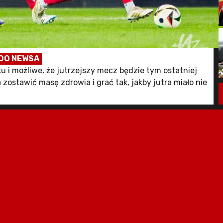
DO NEWSA
u i możliwe, że jutrzejszy mecz będzie tym ostatniej
zostawić masę zdrowia i grać tak, jakby jutra miało nie
odz ze strony WidzewToMy - Oficjalny portal kibiców