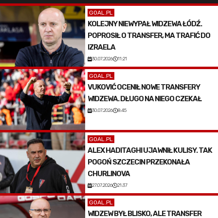
GOAL.PL
KOLEJNY NIEWYPAŁ WIDZEWA ŁÓDŹ.
POPROSIŁ O TRANSFER, MA TRAFIĆ DO
IZRAELA
30.07.2026
11:21
GOAL.PL
VUKOVIĆ OCENIŁ NOWE TRANSFERY
WIDZEWA. DŁUGO NA NIEGO CZEKAŁ
30.07.2026
8:45
GOAL.PL
ALEX HADITAGHI UJAWNIŁ KULISY. TAK
POGOŃ SZCZECIN PRZEKONAŁA
CHURLINOVA
27.07.2026
21:37
GOAL.PL
WIDZEW BYŁ BLISKO, ALE TRANSFER